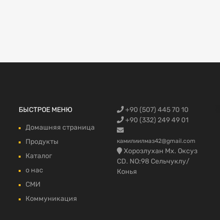
Запчасти Fo
БЫСТРОЕ МЕНЮ
+90 (507) 445 70 10
автомобилей
запчасти,Фо
Trucks, Запч
грузовой в 
fmax части 
+90 (332) 249 49 01
Домашняя страница
Продукты
камилиилмаз42@gmail.com
Хорозлухан Мх. Оксуз
Каталог
CD. NO:98 Сельчуклу/
о нас
Конья
СМИ
Коммуникация