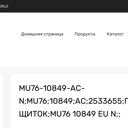
ORLD
Домашняя страница
Продукты
Каталог
MU76-10849-AC-
N;MU76;10849;AC;2533655
ЩИТОК;MU76 10849 EU N;;