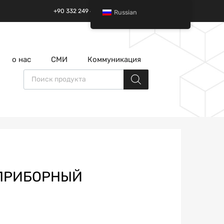
+90 332 249 49 01 | +90 532 685 32 42
Russian
перейти
о нас
СМИ
Коммуникация
к
содержанию
Поиск товаров
;ПРИБОРНЫЙ