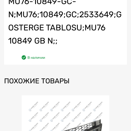
MU76-10849-GC-
N;MU76;10849;GC;2533649;G
OSTERGE TABLOSU;MU76
10849 GB N;;
В наличии
ПОХОЖИЕ ТОВАРЫ