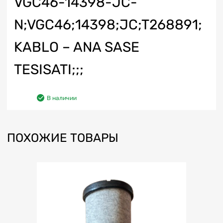
VGC46-14398-JC-
N;VGC46;14398;JC;T268891;
KABLO – ANA SASE
TESISATI;;;
В наличии
ПОХОЖИЕ ТОВАРЫ