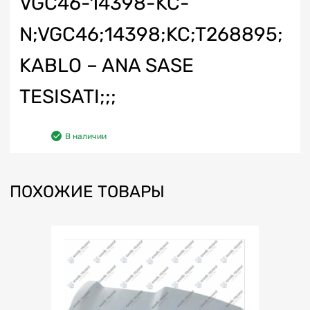
VGC46-14398-KC-
N;VGC46;14398;KC;T268895;
KABLO – ANA SASE
TESISATI;;;
В наличии
ПОХОЖИЕ ТОВАРЫ