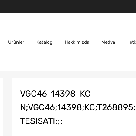
Ürünler
Katalog
Hakkımızda
Medya
İlet
VGC46-14398-KC-
N;VGC46;14398;KC;T268895
TESISATI;;;