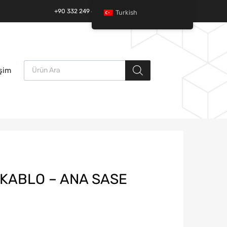
+90 332 249 49 01 | +90 532 685 32 42
Turkish
Ürün arama
İçeriğe
işim
atla
;KABLO – ANA SASE