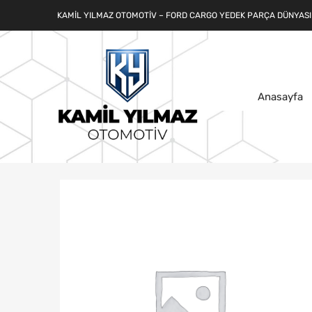
KAMIL YILMAZ OTOMOTIV – FORD CARGO YEDEK PARÇA DÜNYASI
Anasayfa