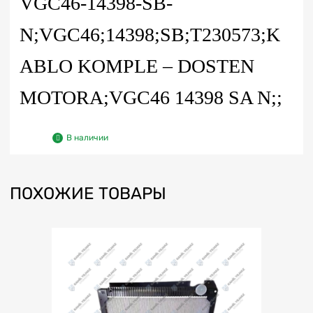
VGC46-14398-SB-
N;VGC46;14398;SB;T230573;K
ABLO KOMPLE – DOSTEN
MOTORA;VGC46 14398 SA N;;
В наличии
ПОХОЖИЕ ТОВАРЫ