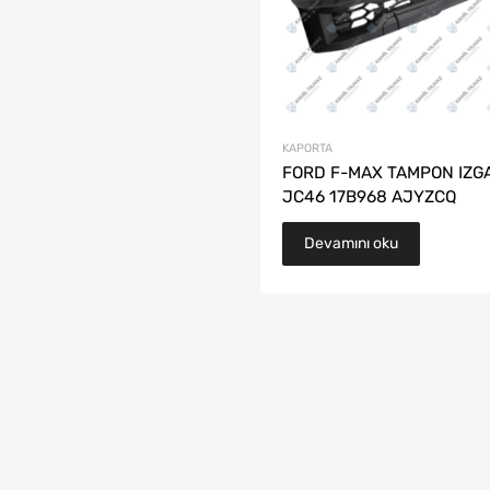
KAPORTA
FORD F-MAX TAMPON IZGA
JC46 17B968 AJYZCQ
Devamını oku