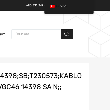
+90 332 249 49 01 | +90 532 685 32 42
Turkish
Ürün arama
İçeriğe
işim
atla
4398;SB;T230573;KABLO
GC46 14398 SA N;;