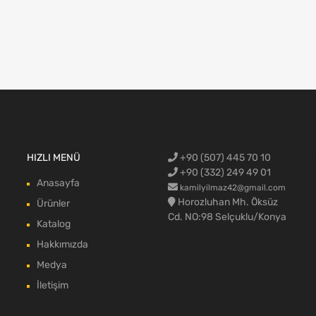
Ford Cargo Y
HIZLI MENÜ
+90 (507) 445 70 10
blok,Ford c
aksamı,Ford 
Ford Cargo c
max body pa
+90 (332) 249 49 01
Anasayfa
kamilyilmaz42@gmail.com
Horozluhan Mh. Öksüz
Ürünler
Cd. NO:98 Selçuklu/Konya
Katalog
Hakkımızda
Medya
İletişim