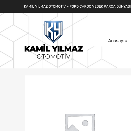
KAMIL YILMAZ OTOMOTIV – FORD CARGO YEDEK PARÇA DÜNYASI
Anasayfa