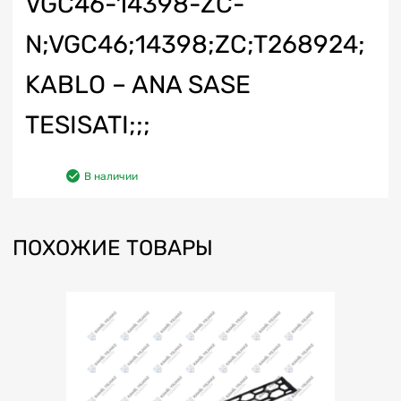
VGC46-14398-ZC-
N;VGC46;14398;ZC;T268924;
KABLO – ANA SASE
TESISATI;;;
В наличии
ПОХОЖИЕ ТОВАРЫ