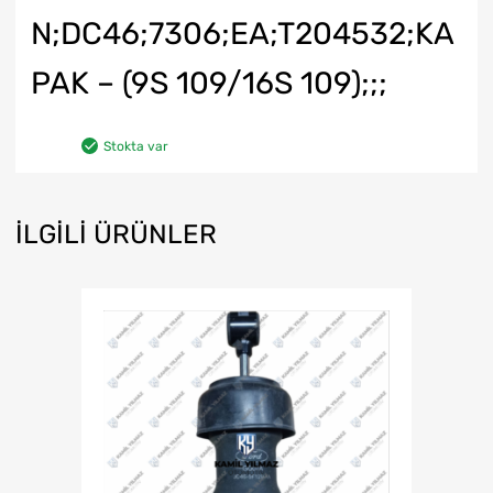
N;DC46;7306;EA;T204532;KA
PAK – (9S 109/16S 109);;;
Stokta var
İLGILI ÜRÜNLER