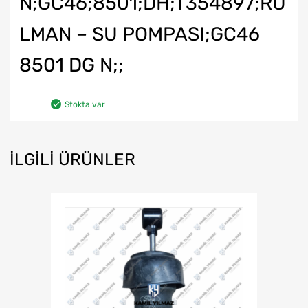
N;GC46;8501;DH;T354897;RU
LMAN – SU POMPASI;GC46
8501 DG N;;
Stokta var
İLGILI ÜRÜNLER