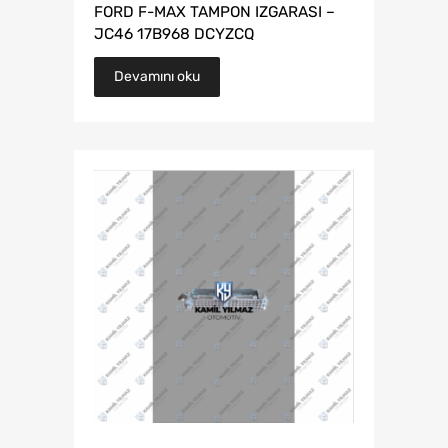
FORD F-MAX TAMPON IZGARASI –
JC46 17B968 DCYZCQ
Devamını oku