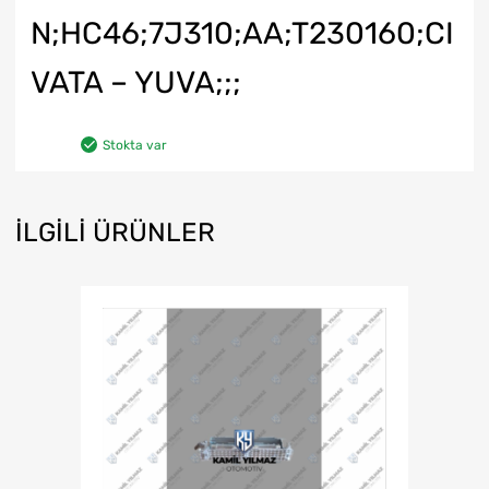
N;HC46;7J310;AA;T230160;CI
VATA – YUVA;;;
Stokta var
İLGILI ÜRÜNLER