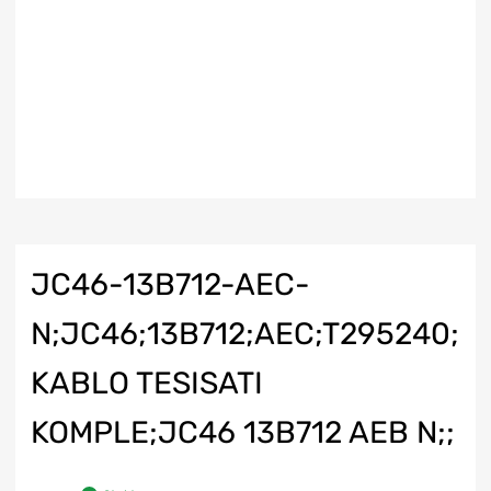
JC46-13B712-AEC-
N;JC46;13B712;AEC;T295240;
KABLO TESISATI
KOMPLE;JC46 13B712 AEB N;;