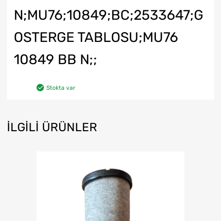
N;MU76;10849;BC;2533647;G
OSTERGE TABLOSU;MU76
10849 BB N;;
Stokta var
İLGILI ÜRÜNLER