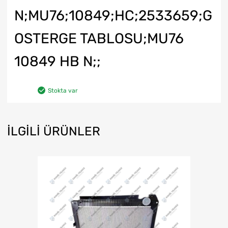
N;MU76;10849;HC;2533659;G
OSTERGE TABLOSU;MU76
10849 HB N;;
Stokta var
İLGILI ÜRÜNLER