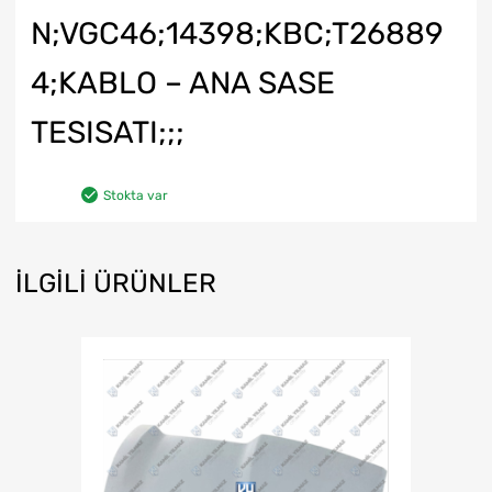
N;VGC46;14398;KBC;T26889
4;KABLO – ANA SASE
TESISATI;;;
Stokta var
İLGILI ÜRÜNLER