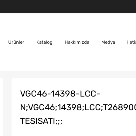
Ürünler
Katalog
Hakkımızda
Medya
İlet
VGC46-14398-LCC-
N;VGC46;14398;LCC;T26890
TESISATI;;;