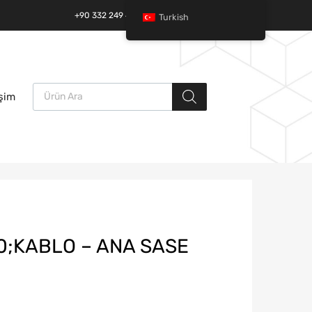
+90 332 249 49 01 | +90 532 685 32 42
Turkish
Ürün arama
İçeriğe
işim
atla
0;KABLO – ANA SASE