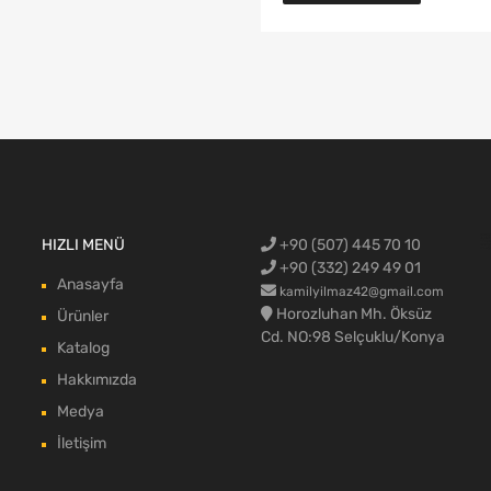
Ford Cargo Y
HIZLI MENÜ
+90 (507) 445 70 10
blok,Ford c
aksamı,Ford 
Ford Cargo c
max body pa
+90 (332) 249 49 01
Anasayfa
kamilyilmaz42@gmail.com
Horozluhan Mh. Öksüz
Ürünler
Cd. NO:98 Selçuklu/Konya
Katalog
Hakkımızda
Medya
İletişim