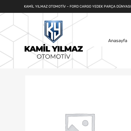
KAMIL YILMAZ OTOMOTIV – FORD CARGO YEDEK PARÇA DÜNYASI
Anasayfa