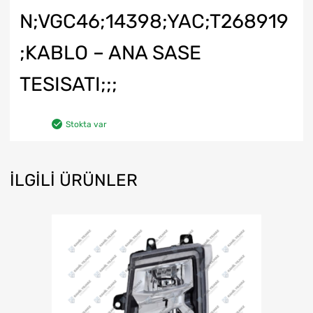
N;VGC46;14398;YAC;T268919
;KABLO – ANA SASE
TESISATI;;;
Stokta var
İLGILI ÜRÜNLER