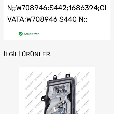
N;;W708946;S442;1686394;CI
VATA;W708946 S440 N;;
Stokta var
İLGILI ÜRÜNLER