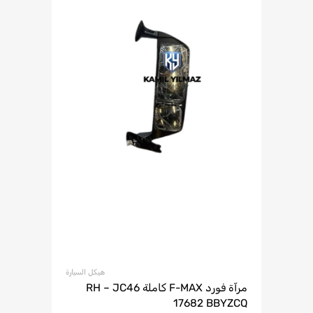
هيكل السيارة
مرآة فورد F-MAX كاملة RH – JC46
17682 BBYZCQ