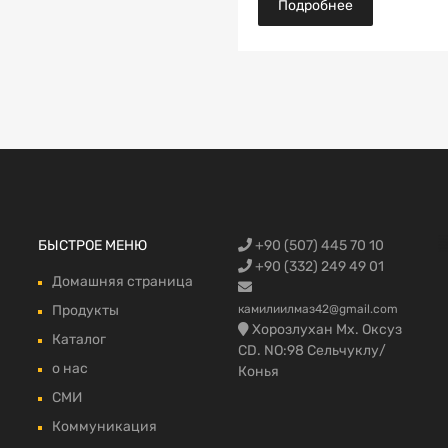
Подробнее
Запчасти Fo
БЫСТРОЕ МЕНЮ
+90 (507) 445 70 10
автомобилей
запчасти,Фо
Trucks, Запч
грузовой в 
fmax части 
+90 (332) 249 49 01
Домашняя страница
Продукты
камилиилмаз42@gmail.com
Хорозлухан Мх. Оксуз
Каталог
CD. NO:98 Сельчуклу/
о нас
Конья
СМИ
Коммуникация