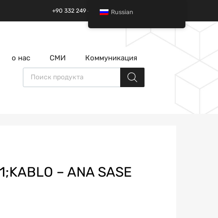
+90 332 249 49 01 | +90 532 685 32 42
Russian
перейти
о нас
СМИ
Коммуникация
к
содержанию
Поиск товаров
1;KABLO – ANA SASE