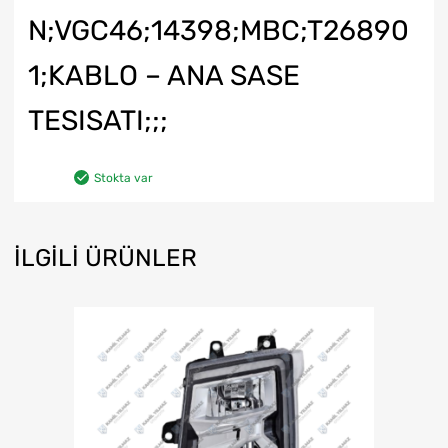
N;VGC46;14398;MBC;T26890
1;KABLO – ANA SASE
TESISATI;;;
Stokta var
İLGILI ÜRÜNLER